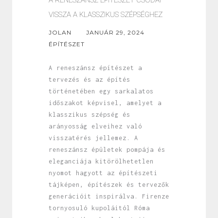
VISSZA A KLASSZIKUS SZÉPSÉGHEZ
JOLAN
JANUÁR 29, 2024
ÉPÍTÉSZET
A reneszánsz építészet a
tervezés és az építés
történetében egy sarkalatos
időszakot képvisel, amelyet a
klasszikus szépség és
arányosság elveihez való
visszatérés jellemez. A
reneszánsz épületek pompája és
eleganciája kitörölhetetlen
nyomot hagyott az építészeti
tájképen, építészek és tervezők
generációit inspirálva. Firenze
tornyosuló kupoláitól Róma