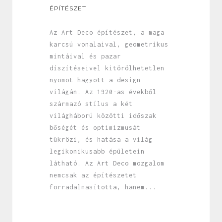
ÉPÍTÉSZET
Az Art Deco építészet, a maga
karcsú vonalaival, geometrikus
mintáival és pazar
díszítéseivel kitörölhetetlen
nyomot hagyott a design
világán. Az 1920-as évekből
származó stílus a két
világháború közötti időszak
bőségét és optimizmusát
tükrözi, és hatása a világ
legikonikusabb épületein
látható. Az Art Deco mozgalom
nemcsak az építészetet
forradalmasította, hanem...