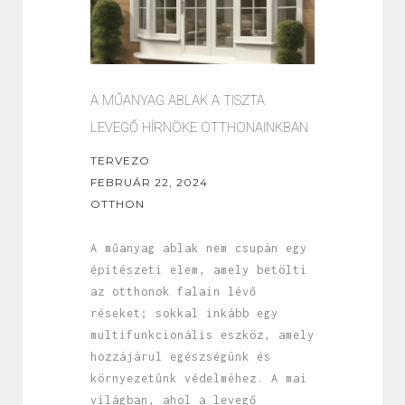
A MŰANYAG ABLAK A TISZTA
LEVEGŐ HÍRNÖKE OTTHONAINKBAN
TERVEZO
FEBRUÁR 22, 2024
OTTHON
A műanyag ablak nem csupán egy
építészeti elem, amely betölti
az otthonok falain lévő
réseket; sokkal inkább egy
multifunkcionális eszköz, amely
hozzájárul egészségünk és
környezetünk védelméhez. A mai
világban, ahol a levegő