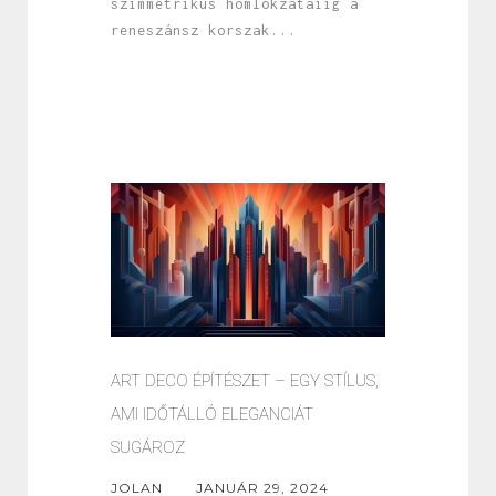
szimmetrikus homlokzataiig a
reneszánsz korszak...
ART DECO ÉPÍTÉSZET – EGY STÍLUS,
AMI IDŐTÁLLÓ ELEGANCIÁT
SUGÁROZ
JOLAN
JANUÁR 29, 2024