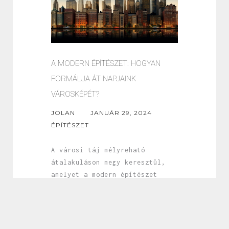
A MODERN ÉPÍTÉSZET: HOGYAN
FORMÁLJA ÁT NAPJAINK
VÁROSKÉPÉT?
JOLAN
JANUÁR 29, 2024
ÉPÍTÉSZET
A városi táj mélyreható
átalakuláson megy keresztül,
amelyet a modern építészet
fejlődése hajt. A városok
égboltját újradefiniáló elegáns
felhőkarcolók, a fenntartható
anyagok innovatív használata és