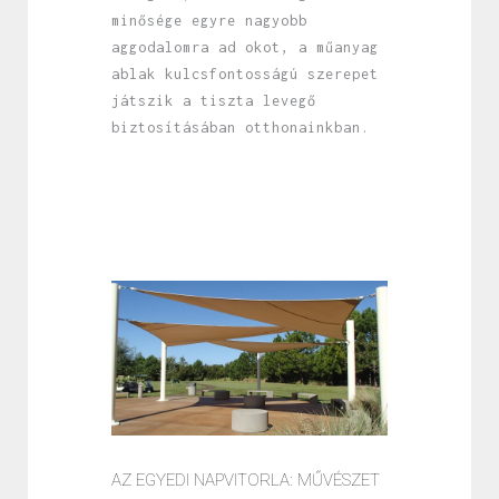
minősége egyre nagyobb
aggodalomra ad okot, a műanyag
ablak kulcsfontosságú szerepet
játszik a tiszta levegő
biztosításában otthonainkban.
AZ EGYEDI NAPVITORLA: MŰVÉSZET