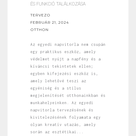
ÉS FUNKCIÓ TALÁLKOZÁSA
TERVEZO
FEBRUÁR 21, 2024
OTTHON
Az egyedi napvitorla nem csupán
egy praktikus eszköz, amely
védelmet nyújt a napfény és a
kíváncsi tekintetek ellen;
egyben kifejezési eszköz is,
amely lehetővé teszi az
egyéniség és a stílus
megjelenítését otthonainkban és
munkahelyeinken. Az egyedi
napvitorla tervezésének és
kivitelezésének folyamata egy
olyan kreatív utazás, amely
során az esztétikai...