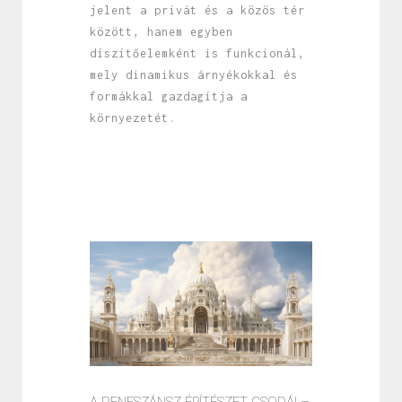
jelent a privát és a közös tér
között, hanem egyben
díszítőelemként is funkcionál,
mely dinamikus árnyékokkal és
formákkal gazdagítja a
környezetét.
A RENESZÁNSZ ÉPÍTÉSZET CSODÁI –