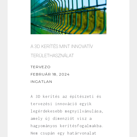
A 3D KERÍTÉS MINT INNOVATÍV
TERÜLETHASZNÁLAT
TERVEZO
FEBRUÁR 18, 2024
INGATLAN
A 3D kerítés az építészeti és
tervezési innováció egyik
legérdekesebb megnyilvánulása,
amely új dimenziót visz a
hagyományos kerítésfogalmakba.
Nem csupán egy határvonalat