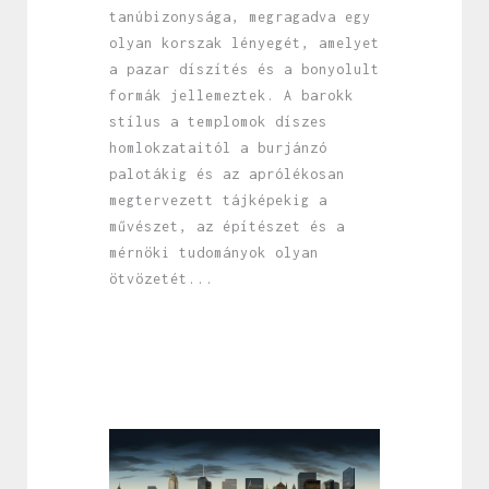
tanúbizonysága, megragadva egy
olyan korszak lényegét, amelyet
a pazar díszítés és a bonyolult
formák jellemeztek. A barokk
stílus a templomok díszes
homlokzataitól a burjánzó
palotákig és az aprólékosan
megtervezett tájképekig a
művészet, az építészet és a
mérnöki tudományok olyan
ötvözetét...