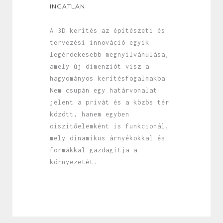
INGATLAN
A 3D kerítés az építészeti és
tervezési innováció egyik
legérdekesebb megnyilvánulása,
amely új dimenziót visz a
hagyományos kerítésfogalmakba.
Nem csupán egy határvonalat
jelent a privát és a közös tér
között, hanem egyben
díszítőelemként is funkcionál,
mely dinamikus árnyékokkal és
formákkal gazdagítja a
környezetét.