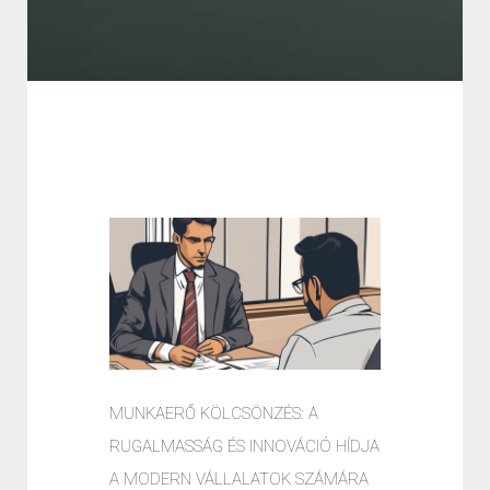
MUNKAERŐ KÖLCSÖNZÉS: A
RUGALMASSÁG ÉS INNOVÁCIÓ HÍDJA
A MODERN VÁLLALATOK SZÁMÁRA