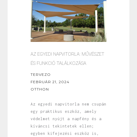
AZ EGYEDI NAPVITORLA: MŰVÉSZET
ÉS FUNKCIÓ TALÁLKOZÁSA
TERVEZO
FEBRUÁR 21, 2024
OTTHON
Az egyedi napvitorla nem csupán
egy praktikus eszköz, amely
védelmet nyújt a napfény és a
kíváncsi tekintetek ellen;
egyben kifejezési eszköz is,