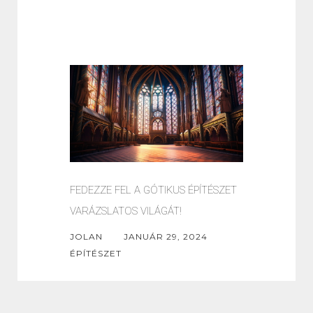
FEDEZZE FEL A GÓTIKUS ÉPÍTÉSZET
VARÁZSLATOS VILÁGÁT!
JOLAN
JANUÁR 29, 2024
ÉPÍTÉSZET
Lépjen be a gótikus építészet
varázslatos birodalmába, ahol a