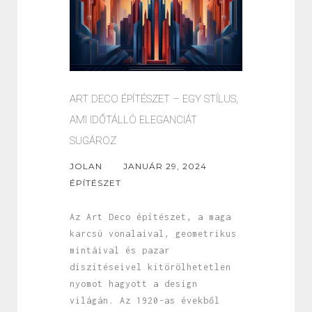
ART DECO ÉPÍTÉSZET – EGY STÍLUS,
AMI IDŐTÁLLÓ ELEGANCIÁT
SUGÁROZ
JOLAN
JANUÁR 29, 2024
ÉPÍTÉSZET
Az Art Deco építészet, a maga
karcsú vonalaival, geometrikus
mintáival és pazar
díszítéseivel kitörölhetetlen
nyomot hagyott a design
világán. Az 1920-as évekből