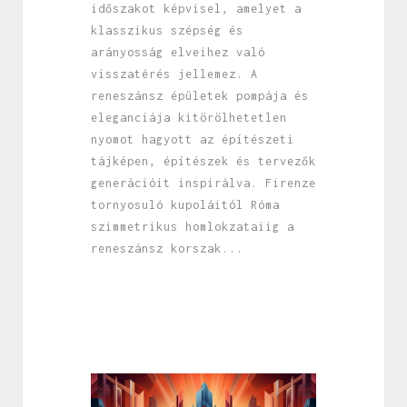
időszakot képvisel, amelyet a
klasszikus szépség és
arányosság elveihez való
visszatérés jellemez. A
reneszánsz épületek pompája és
eleganciája kitörölhetetlen
nyomot hagyott az építészeti
tájképen, építészek és tervezők
generációit inspirálva. Firenze
tornyosuló kupoláitól Róma
szimmetrikus homlokzataiig a
reneszánsz korszak...