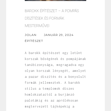
BAROKK ÉPÍTÉSZET – A POMPÁS
DÍSZÍTÉSEK ÉS FORMÁK
MESTERMŰVEI
JOLAN
JANUÁR 29, 2024
ÉPÍTÉSZET
A barokk építészet egy letűnt
korszak bőségének és pompájának
tanúbizonysága, megragadva egy
olyan korszak lényegét, amelyet
a pazar díszítés és a bonyolult
formák jellemeztek. A barokk
stílus a templomok díszes
homlokzataitól a burjánzó
palotákig és az aprólékosan
megtervezett tájképekig a