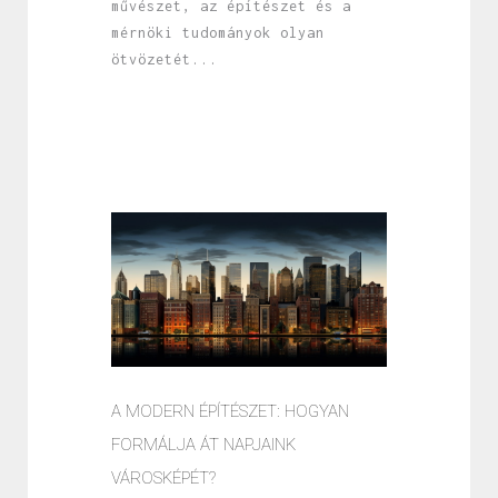
művészet, az építészet és a
mérnöki tudományok olyan
ötvözetét...
A MODERN ÉPÍTÉSZET: HOGYAN
FORMÁLJA ÁT NAPJAINK
VÁROSKÉPÉT?