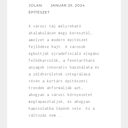
JOLAN
JANUÁR 29, 2024
ÉPÍTÉSZET
A városi táj mélyreható
átalakuláson megy keresztül,
amelyet a modern építészet
fejlődése hajt. A városok
égboltját újradefiniáló elegáns
felhőkarcolók, a fenntartható
anyagok innovatív használata és
a zöldterületek integrálása
révén a kortárs építészeti
trendek átformálják azt,
ahogyan a városi környezetet
megtapasztaljuk, és ahogyan
kapcsolatba lépünk vele. Ez a
változás nem...