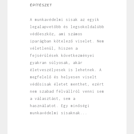
ÉPÍTÉSZET
A munkavédelmi sisak az egyik
legalapvetőbb és legsokoldalúbb
védőeszköz, ami számos
iparágban kötelező viselet. Nem
véletlenül, hiszen a
fejsérülések következményei
gyakran súlyosak, akár
életveszélyesek is lehetnek. A
megfelelő és helyesen viselt
védősisak életet menthet, ezért
nem szabad félvállról venni sem
a választást, sem a
használatot. Egy minőségi
munkavédelmi sisaknak...