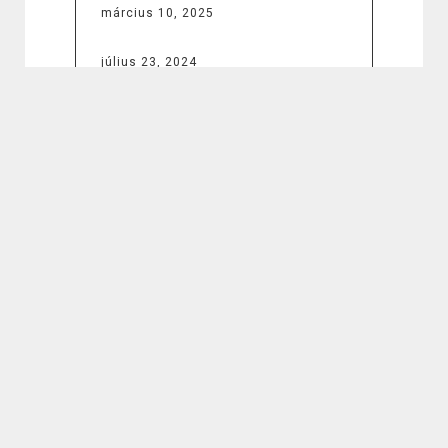
március 10, 2025
július 23, 2024
BEJEGYZÉSEK
A 12V villanymotor szerepe
az autóipartól a hobbi
projektekig
Amikor a túl sok energia
előnnyé válhat
Műanyag lap felhasználása
beltéri és kültéri projektekhez
Gyengéd ápolás nem csak a