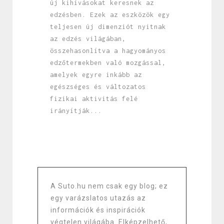
új kihívásokat keresnek az
edzésben. Ezek az eszközök egy
teljesen új dimenziót nyitnak
az edzés világában,
összehasonlítva a hagyományos
edzőtermekben való mozgással,
amelyek egyre inkább az
egészséges és változatos
fizikai aktivitás felé
irányítják...
A Suto.hu nem csak egy blog; ez
egy varázslatos utazás az
információk és inspirációk
végtelen világába. Elképzelhető,