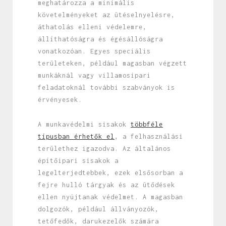
meghatározza a minimális
követelményeket az ütéselnyelésre,
áthatolás elleni védelemre,
állíthatóságra és égésállóságra
vonatkozóan. Egyes speciális
területeken, például magasban végzett
munkáknál vagy villamosipari
feladatoknál további szabványok is
érvényesek.
A munkavédelmi sisakok
többféle
típusban érhetők el
, a felhasználási
területhez igazodva. Az általános
építőipari sisakok a
legelterjedtebbek, ezek elsősorban a
fejre hulló tárgyak és az ütődések
ellen nyújtanak védelmet. A magasban
dolgozók, például állványozók,
tetőfedők, darukezelők számára