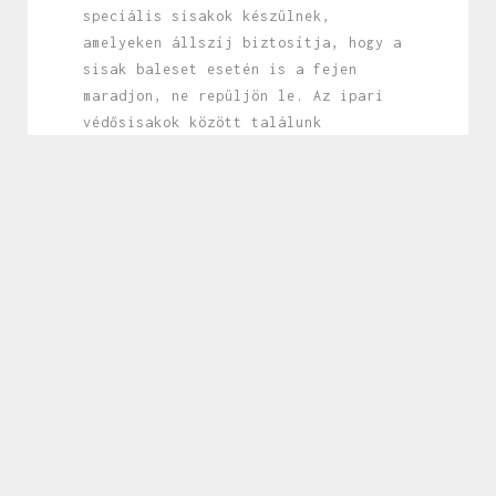
speciális sisakok készülnek,
amelyeken állszíj biztosítja, hogy a
sisak baleset esetén is a fejen
maradjon, ne repüljön le. Az ipari
védősisakok között találunk
szellőzőnyílásokkal ellátott
modelleket is, amelyek javítják a
komfortérzetet meleg környezetben,
illetve hő- és elektromos szigetelő
tulajdonságokkal rendelkező
sisakokat, amelyek például a
villamosiparban nélkülözhetetlenek.
Egyes típusok integrált arcvédővel,
fültokkal vagy adapterekkel is
kiegészíthetők, így még átfogóbb
védelmet nyújtanak.
A sisak kiválasztásakor mindig a
konkrét feladat és munkakörnyezet