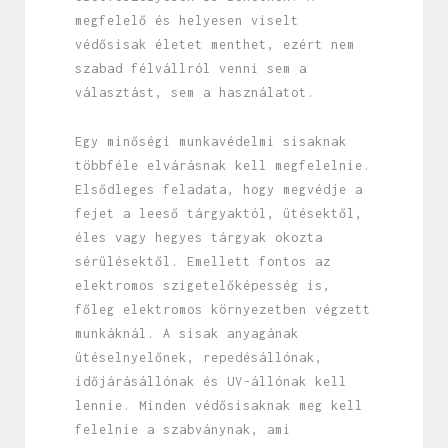
megfelelő és helyesen viselt
védősisak életet menthet, ezért nem
szabad félvállról venni sem a
választást, sem a használatot.
Egy minőségi munkavédelmi sisaknak
többféle elvárásnak kell megfelelnie.
Elsődleges feladata, hogy megvédje a
fejet a leeső tárgyaktól, ütésektől,
éles vagy hegyes tárgyak okozta
sérülésektől. Emellett fontos az
elektromos szigetelőképesség is,
főleg elektromos környezetben végzett
munkáknál. A sisak anyagának
ütéselnyelőnek, repedésállónak,
időjárásállónak és UV-állónak kell
lennie. Minden védősisaknak meg kell
felelnie a szabványnak, ami