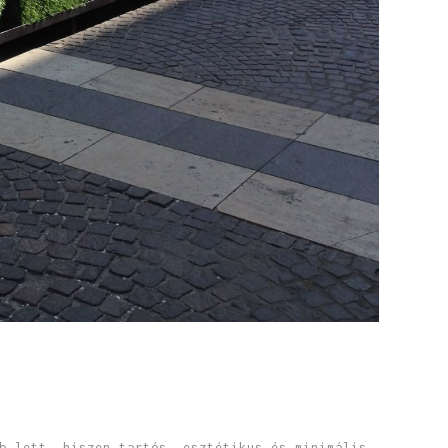
b lett, hiszen tartós, esztétikus és minimális