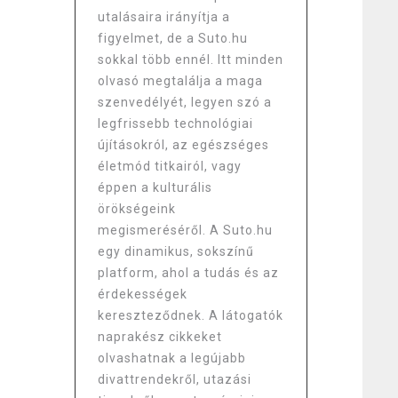
utalásaira irányítja a
figyelmet, de a Suto.hu
sokkal több ennél. Itt minden
olvasó megtalálja a maga
szenvedélyét, legyen szó a
legfrissebb technológiai
újításokról, az egészséges
életmód titkairól, vagy
éppen a kulturális
örökségeink
megismeréséről. A Suto.hu
egy dinamikus, sokszínű
platform, ahol a tudás és az
érdekességek
kereszteződnek. A látogatók
naprakész cikkeket
olvashatnak a legújabb
divattrendekről, utazási