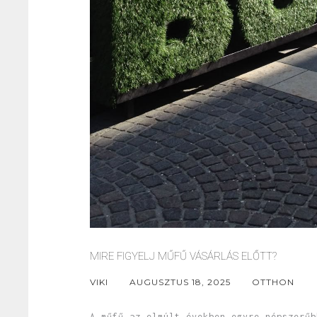
MIRE FIGYELJ MŰFŰ VÁSÁRLÁS ELŐTT?
VIKI
AUGUSZTUS 18, 2025
OTTHON
A műfű az elmúlt években egyre népszerűb