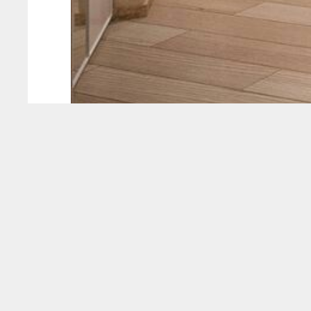
A modern építészet és DIY projektek egyik s
felhasználásra. Könnyű, tartós és egyszerűe
számos előnnyel rendelkezik: ellenáll a ned
alkalmazásoknál.
Beltéren
a műanyag lap felhasználása rendkí
akár dekorációs elemek kialakításához is. A
a műanyag lap egyszerre praktikus és esztét
konyhákban is kiválóan használható, hiszen 