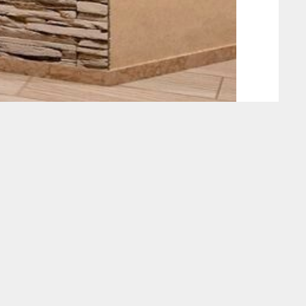
azható mind beltéri, mind kültéri
egoldás születik belőle. A műanyag lap
, ami különösen fontos kültéri
polcok vagy szekrények készítéséhez, sőt,
 elérhető változatok lehetővé teszik, hogy
ajdonságok miatt fürdőszobákban vagy