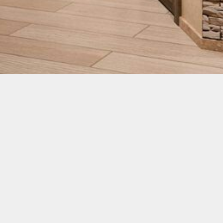
okoldalú alapanyaga a műanyag lap, amely kiválóan alkalm
n alakítható, ezért egyre több kreatív és funkcionális m
vességnek, az UV-sugárzásnak, és karbantartása minimális
vül sokrétű
. Használható falburkolatként, bútorlapként, 
 könnyű vághatóság és a különböző színekben, textúrákban
ikus megoldást nyújtson. Emellett a víz- és páraálló tul
ellenáll a mindennapos igénybevételnek.