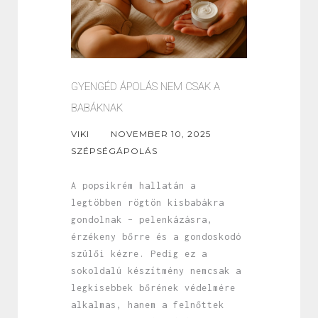
GYENGÉD ÁPOLÁS NEM CSAK A
BABÁKNAK
VIKI
NOVEMBER 10, 2025
SZÉPSÉGÁPOLÁS
A popsikrém hallatán a
legtöbben rögtön kisbabákra
gondolnak – pelenkázásra,
érzékeny bőrre és a gondoskodó
szülői kézre. Pedig ez a
sokoldalú készítmény nemcsak a
legkisebbek bőrének védelmére
alkalmas, hanem a felnőttek