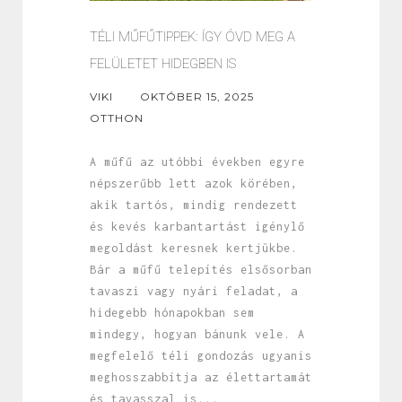
TÉLI MŰFŰTIPPEK: ÍGY ÓVD MEG A
FELÜLETET HIDEGBEN IS
VIKI
OKTÓBER 15, 2025
OTTHON
A műfű az utóbbi években egyre
népszerűbb lett azok körében,
akik tartós, mindig rendezett
és kevés karbantartást igénylő
megoldást keresnek kertjükbe.
Bár a műfű telepítés elsősorban
tavaszi vagy nyári feladat, a
hidegebb hónapokban sem
mindegy, hogyan bánunk vele. A
megfelelő téli gondozás ugyanis
meghosszabbítja az élettartamát
és tavasszal is...