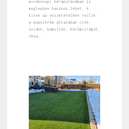
mindennapi bőrápolásában is
meglepően hasznos lehet. A
titok az összetételben rejlik:
a popsikrém általában cink-
oxidot, kamillát, körömvirágot,
shea...