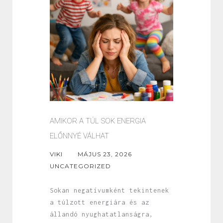
AMIKOR A TÚL SOK ENERGIA
ELŐNNYÉ VÁLHAT
VIKI
MÁJUS 23, 2026
UNCATEGORIZED
Sokan negatívumként tekintenek
a túlzott energiára és az
állandó nyughatatlanságra,