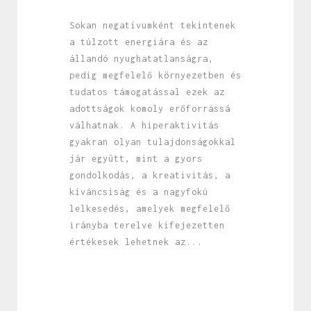
Sokan negatívumként tekintenek
a túlzott energiára és az
állandó nyughatatlanságra,
pedig megfelelő környezetben és
tudatos támogatással ezek az
adottságok komoly erőforrássá
válhatnak. A hiperaktivitás
gyakran olyan tulajdonságokkal
jár együtt, mint a gyors
gondolkodás, a kreativitás, a
kíváncsiság és a nagyfokú
lelkesedés, amelyek megfelelő
irányba terelve kifejezetten
értékesek lehetnek az...