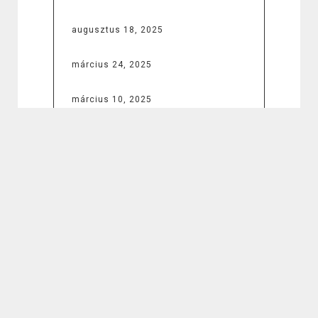
augusztus 18, 2025
március 24, 2025
március 10, 2025
július 23, 2024
BEJEGYZÉSEK
A 12V villanymotor szerepe
az autóipartól a hobbi
projektekig