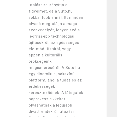
utalásaira irányítja a
figyelmet, de a Suto.hu
sokkal több ennél. Itt minden
olvasó megtalálja a maga
szenvedélyét, legyen szó a
legfrissebb technológiai
újításokról, az egészséges
életmód titkairól, vagy
éppen a kulturális
örökségeink
megismeréséről. A Suto.hu
egy dinamikus, sokszínű
platform, ahol a tudás és az
érdekességek
kereszteződnek. A látogatók
naprakész cikkeket
olvashatnak a legújabb
divattrendekről, utazási