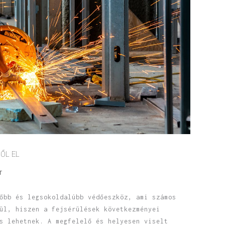
ŐL EL
T
őbb és legsokoldalúbb védőeszköz, ami számos
ül, hiszen a fejsérülések következményei
s lehetnek. A megfelelő és helyesen viselt