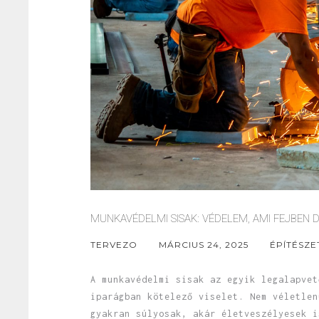
MUNKAVÉDELMI SISAK: VÉDELEM, AMI FEJBEN D
TERVEZO
MÁRCIUS 24, 2025
ÉPÍTÉSZE
A munkavédelmi sisak az egyik legalapvet
iparágban kötelező viselet. Nem véletlen
gyakran súlyosak, akár életveszélyesek i