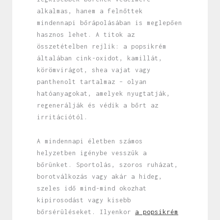
alkalmas, hanem a felnőttek
mindennapi bőrápolásában is meglepően
hasznos lehet. A titok az
összetételben rejlik: a popsikrém
általában cink-oxidot, kamillát,
körömvirágot, shea vajat vagy
panthenolt tartalmaz – olyan
hatóanyagokat, amelyek nyugtatják,
regenerálják és védik a bőrt az
irritációtól.
A mindennapi életben számos
helyzetben igénybe vesszük a
bőrünket. Sportolás, szoros ruházat,
borotválkozás vagy akár a hideg,
szeles idő mind-mind okozhat
kipirosodást vagy kisebb
bőrsérüléseket. Ilyenkor
a popsikrém