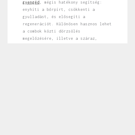
gyengéd
, mégis hatékony segítség:
enyhíti a bőrpírt, csökkenti a
gyulladást, és elősegíti a
regenerációt. Különösen hasznos lehet
a combok közti dörzsölés
megelőzésére, illetve a száraz,
repedezett kéz vagy könyök ápolására
is.
A természetes alapanyagokat
tartalmazó popsikrémek előnye, hogy
nem tartalmaznak erős illatanyagokat,
alkoholt vagy mesterséges színezéket,
így érzékeny bőrű felnőttek számára
is biztonságosak. Sőt, a krém
védőréteget képez a bőrön, ami
megakadályozza a nedvességvesztést –
ez különösen hasznos a téli
hónapokban, amikor a fűtés és a hideg