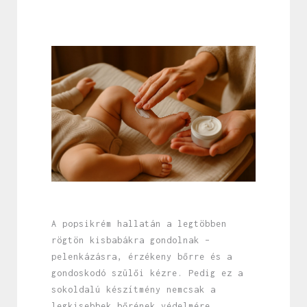
A popsikrém hallatán a legtöbben
rögtön kisbabákra gondolnak –
pelenkázásra, érzékeny bőrre és a
gondoskodó szülői kézre. Pedig ez a
sokoldalú készítmény nemcsak a
legkisebbek bőrének védelmére