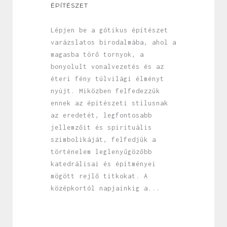
ÉPÍTÉSZET
Lépjen be a gótikus építészet
varázslatos birodalmába, ahol a
magasba törő tornyok, a
bonyolult vonalvezetés és az
éteri fény túlvilági élményt
nyújt. Miközben felfedezzük
ennek az építészeti stílusnak
az eredetét, legfontosabb
jellemzőit és spirituális
szimbolikáját, felfedjük a
történelem leglenyűgözőbb
katedrálisai és építményei
mögött rejlő titkokat. A
középkortól napjainkig a...