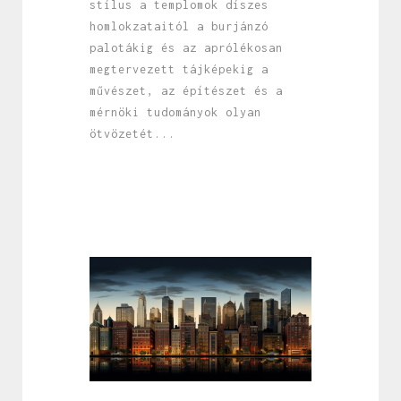
stílus a templomok díszes
homlokzataitól a burjánzó
palotákig és az aprólékosan
megtervezett tájképekig a
művészet, az építészet és a
mérnöki tudományok olyan
ötvözetét...