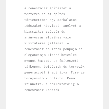
A reneszánsz építészet a
tervezés és az építés
történetében egy sarkalatos
időszakot képvisel, amelyet a
klasszikus szépség és
arányosság elveihez való
visszatérés jellemez. A
reneszánsz épületek pompája és
eleganciája kitörölhetetlen
nyomot hagyott az építészeti
tájképen, építészek és tervezők
generációit inspirálva. Firenze
tornyosuló kupoláitól Róma
szimmetrikus homlokzataiig a
reneszánsz korszak...