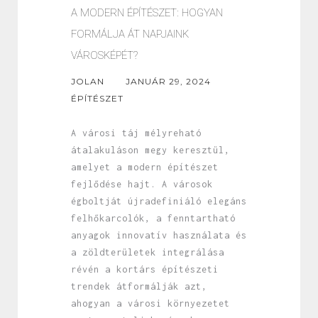
A MODERN ÉPÍTÉSZET: HOGYAN
FORMÁLJA ÁT NAPJAINK
VÁROSKÉPÉT?
JOLAN
JANUÁR 29, 2024
ÉPÍTÉSZET
A városi táj mélyreható
átalakuláson megy keresztül,
amelyet a modern építészet
fejlődése hajt. A városok
égboltját újradefiniáló elegáns
felhőkarcolók, a fenntartható
anyagok innovatív használata és
a zöldterületek integrálása
révén a kortárs építészeti
trendek átformálják azt,
ahogyan a városi környezetet