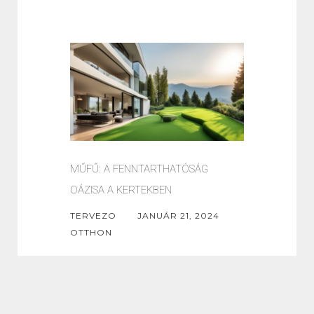
MŰFŰ: A FENNTARTHATÓSÁG
OÁZISA A KERTEKBEN
TERVEZO
JANUÁR 21, 2024
OTTHON
Az élet modern kihívásai elé
állva, egyre növekvő figyelmet
kell fordítanunk környezetünk