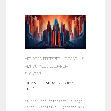
ART DECO ÉPÍTÉSZET – EGY STÍLUS,
AMI IDŐTÁLLÓ ELEGANCIÁT
SUGÁROZ
JOLAN
JANUÁR 29, 2024
ÉPÍTÉSZET
Az Art Deco építészet, a maga
karcsú vonalaival, geometrikus