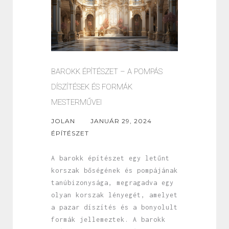
BAROKK ÉPÍTÉSZET – A POMPÁS
DÍSZÍTÉSEK ÉS FORMÁK
MESTERMŰVEI
JOLAN
JANUÁR 29, 2024
ÉPÍTÉSZET
A barokk építészet egy letűnt
korszak bőségének és pompájának
tanúbizonysága, megragadva egy
olyan korszak lényegét, amelyet
a pazar díszítés és a bonyolult
formák jellemeztek. A barokk