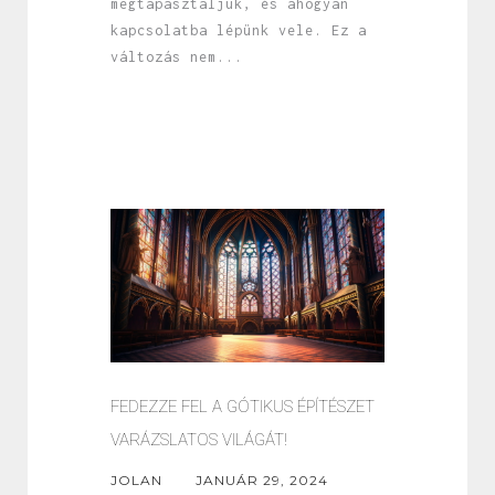
megtapasztaljuk, és ahogyan
kapcsolatba lépünk vele. Ez a
változás nem...
FEDEZZE FEL A GÓTIKUS ÉPÍTÉSZET
VARÁZSLATOS VILÁGÁT!
JOLAN
JANUÁR 29, 2024