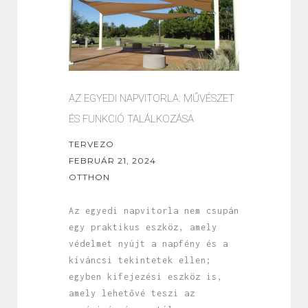
AZ EGYEDI NAPVITORLA: MŰVÉSZET
ÉS FUNKCIÓ TALÁLKOZÁSA
TERVEZO
FEBRUÁR 21, 2024
OTTHON
Az egyedi napvitorla nem csupán
egy praktikus eszköz, amely
védelmet nyújt a napfény és a
kíváncsi tekintetek ellen;
egyben kifejezési eszköz is,
amely lehetővé teszi az