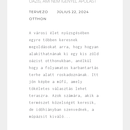
OÁZIS, AMI NEM IGÉNYEL ÁPOLÁST
TERVEZO
JÚLIUS 22, 2024
OTTHON
A városi élet nyüzsgésében
egyre többen keresnek
megoldásokat arra, hogy hogyan
alakíthatnának ki egy kis zöld
oázist otthonukban, anélkül
hogy a folyamatos karbantartás
terhe alatt roskadoznának. Itt
jön képbe a műfű, amely
tökéletes választás lehet
teraszra. Azok számára, akik a
természet közelségét keresik,
de időhiányban szenvednek, a
műpázsit kiváló...