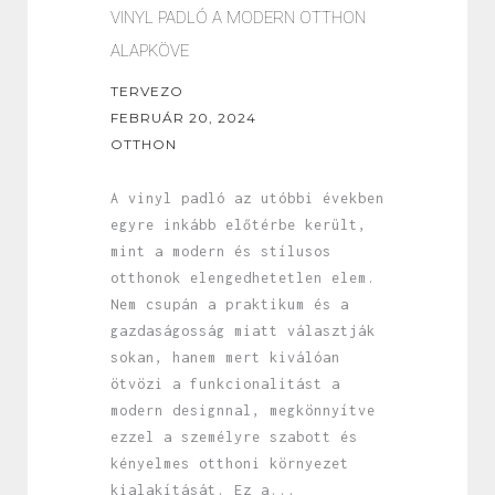
VINYL PADLÓ A MODERN OTTHON
ALAPKÖVE
TERVEZO
FEBRUÁR 20, 2024
OTTHON
A vinyl padló az utóbbi években
egyre inkább előtérbe került,
mint a modern és stílusos
otthonok elengedhetetlen elem.
Nem csupán a praktikum és a
gazdaságosság miatt választják
sokan, hanem mert kiválóan
ötvözi a funkcionalitást a
modern designnal, megkönnyítve
ezzel a személyre szabott és
kényelmes otthoni környezet
kialakítását. Ez a...