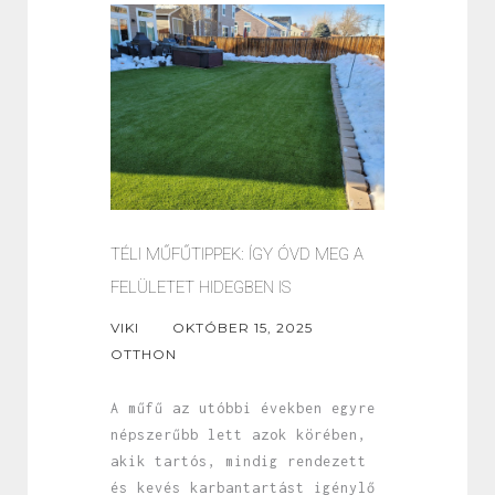
TÉLI MŰFŰTIPPEK: ÍGY ÓVD MEG A
FELÜLETET HIDEGBEN IS
VIKI
OKTÓBER 15, 2025
OTTHON
A műfű az utóbbi években egyre
népszerűbb lett azok körében,
akik tartós, mindig rendezett
és kevés karbantartást igénylő