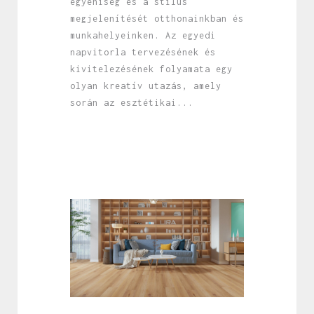
egyéniség és a stílus
megjelenítését otthonainkban és
munkahelyeinken. Az egyedi
napvitorla tervezésének és
kivitelezésének folyamata egy
olyan kreatív utazás, amely
során az esztétikai...