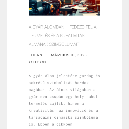
A GYÁR ÁLOMBAN – FEDEZD FEL A
TERMELÉS ÉS A KREATIVITÁS
ÁLMÁNAK SZIMBÓLUMAIT
JOLAN
MÁRCIUS 10, 2025
OTTHON
A gyár álom jelentése gazdag és
sokrétű szimbolikát hordoz
magában. Az álmok világában a
gyár nem csupán egy hely, ahol
termelés zajlik, hanem a
kreativitás, az innováció és a
társadalmi dinamika szimbóluma
is. Ebben a cikkben