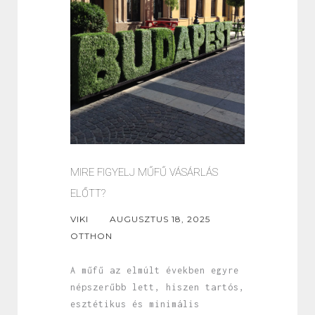
MIRE FIGYELJ MŰFŰ VÁSÁRLÁS
ELŐTT?
VIKI
AUGUSZTUS 18, 2025
OTTHON
A műfű az elmúlt években egyre
népszerűbb lett, hiszen tartós,
esztétikus és minimális