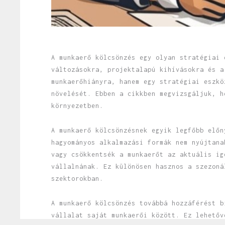
A munkaerő kölcsönzés egy olyan stratégiai 
változásokra, projektalapú kihívásokra és a
munkaerőhiányra, hanem egy stratégiai eszkö
növelését. Ebben a cikkben megvizsgáljuk, h
környezetben.
A munkaerő kölcsönzésnek egyik legfőbb előn
hagyományos alkalmazási formák nem nyújtana
vagy csökkentsék a munkaerőt az aktuális ig
vállalnának. Ez különösen hasznos a szezoná
szektorokban.
A munkaerő kölcsönzés továbbá hozzáférést b
vállalat saját munkaerői között. Ez lehetőv