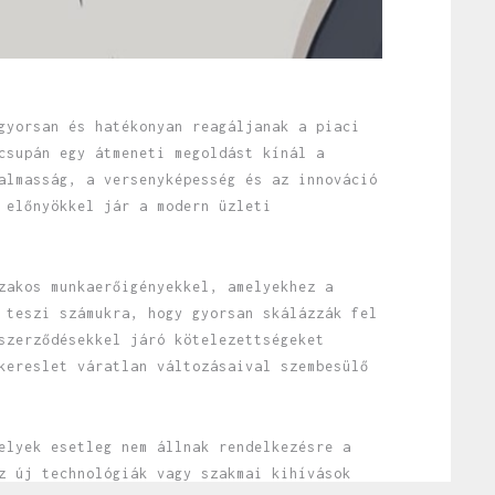
gyorsan és hatékonyan reagáljanak a piaci
csupán egy átmeneti megoldást kínál a
almasság, a versenyképesség és az innováció
 előnyökkel jár a modern üzleti
zakos munkaerőigényekkel, amelyekhez a
 teszi számukra, hogy gyorsan skálázzák fel
szerződésekkel járó kötelezettségeket
kereslet váratlan változásaival szembesülő
elyek esetleg nem állnak rendelkezésre a
z új technológiák vagy szakmai kihívások