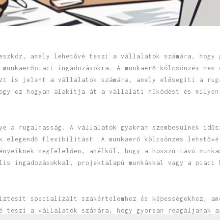
eszköz, amely lehetővé teszi a vállalatok számára, hogy 
 munkaerőpiaci ingadozásokra. A munkaerő kölcsönzés nem 
zt is jelent a vállalatok számára, amely elősegíti a rug
ogy ez hogyan alakítja át a vállalati működést és milyen
ye a rugalmasság. A vállalatok gyakran szembesülnek idős
k elegendő flexibilitást. A munkaerő kölcsönzés lehetővé
ényeiknek megfelelően, anélkül, hogy a hosszú távú munka
lis ingadozásokkal, projektalapú munkákkal vagy a piaci 
iztosít specializált szakértelemhez és képességekhez, am
é teszi a vállalatok számára, hogy gyorsan reagáljanak a