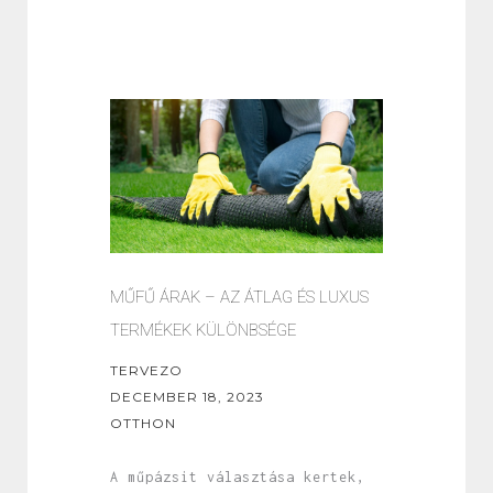
MŰFŰ ÁRAK – AZ ÁTLAG ÉS LUXUS
TERMÉKEK KÜLÖNBSÉGE
TERVEZO
DECEMBER 18, 2023
OTTHON
A műpázsit választása kertek,