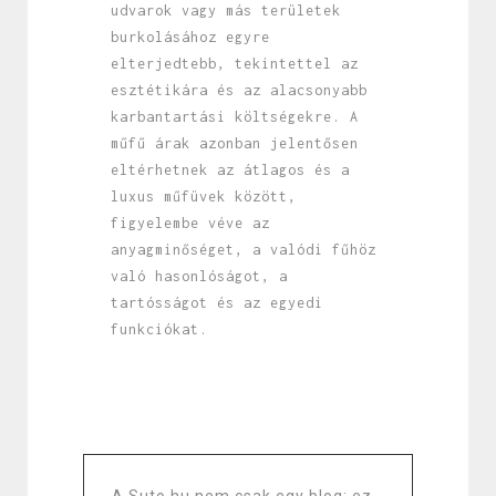
udvarok vagy más területek
burkolásához egyre
elterjedtebb, tekintettel az
esztétikára és az alacsonyabb
karbantartási költségekre. A
műfű árak azonban jelentősen
eltérhetnek az átlagos és a
luxus műfüvek között,
figyelembe véve az
anyagminőséget, a valódi fűhöz
való hasonlóságot, a
tartósságot és az egyedi
funkciókat.
A Suto.hu nem csak egy blog; ez