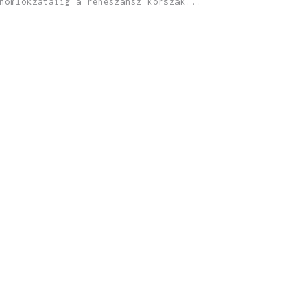
homlokzataiig a reneszánsz korszak...