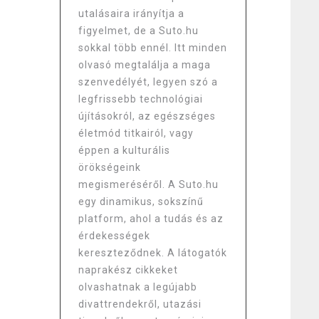
utalásaira irányítja a
figyelmet, de a Suto.hu
sokkal több ennél. Itt minden
olvasó megtalálja a maga
szenvedélyét, legyen szó a
legfrissebb technológiai
újításokról, az egészséges
életmód titkairól, vagy
éppen a kulturális
örökségeink
megismeréséről. A Suto.hu
egy dinamikus, sokszínű
platform, ahol a tudás és az
érdekességek
kereszteződnek. A látogatók
naprakész cikkeket
olvashatnak a legújabb
divattrendekről, utazási