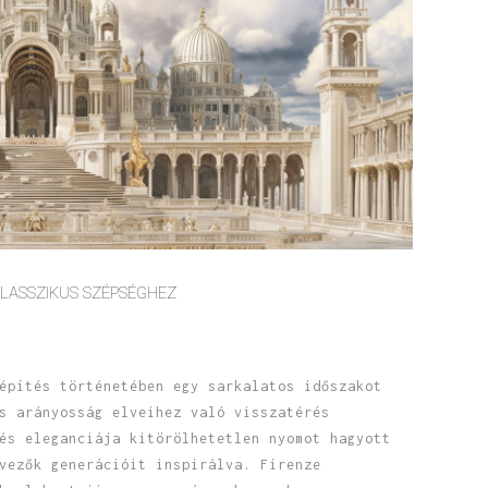
KLASSZIKUS SZÉPSÉGHEZ
építés történetében egy sarkalatos időszakot
s arányosság elveihez való visszatérés
és eleganciája kitörölhetetlen nyomot hagyott
vezők generációit inspirálva. Firenze