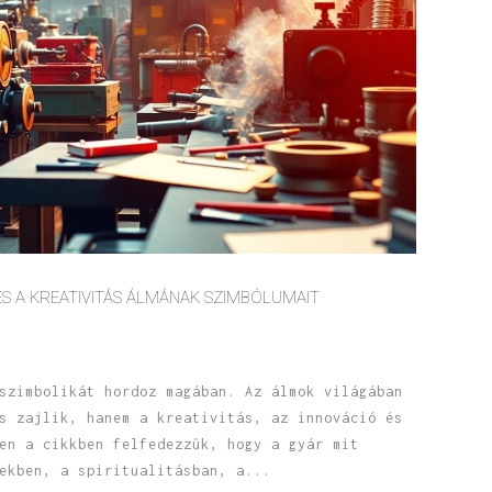
ÉS A KREATIVITÁS ÁLMÁNAK SZIMBÓLUMAIT
szimbolikát hordoz magában. Az álmok világában
s zajlik, hanem a kreativitás, az innováció és
en a cikkben felfedezzük, hogy a gyár mit
ekben, a spiritualitásban, a...