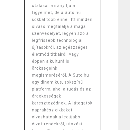
utalásaira irányítja a
figyelmet, de a Suto.hu
sokkal több ennél. Itt minden
olvasó megtalálja a maga
szenvedélyét, legyen szó a
legfrissebb technológiai
újításokról, az egészséges
életmód titkairól, vagy
éppen a kulturális
örökségeink
megismeréséről. A Suto.hu
egy dinamikus, sokszínű
platform, ahol a tudás és az
érdekességek
kereszteződnek. A látogatók
naprakész cikkeket
olvashatnak a legújabb
divattrendekről, utazási