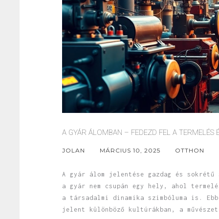
A GYÁR ÁLOMBAN – FEDEZD FEL A TERMELÉS 
JOLAN
MÁRCIUS 10, 2025
OTTHON
A gyár álom jelentése gazdag és sokrétű 
a gyár nem csupán egy hely, ahol termelé
a társadalmi dinamika szimbóluma is. Ebb
jelent különböző kultúrákban, a művészet